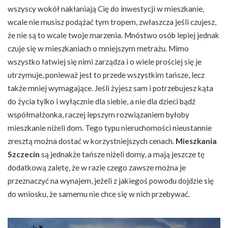
wszyscy wokół nakłaniają Cię do inwestycji w mieszkanie,
wcale nie musisz podążać tym tropem, zwłaszcza jeśli czujesz,
że nie są to wcale twoje marzenia. Mnóstwo osób lepiej jednak
czuje się w mieszkaniach o mniejszym metrażu. Mimo
wszystko łatwiej się nimi zarządza i o wiele prościej się je
utrzymuje, ponieważ jest to przede wszystkim tańsze, lecz
także mniej wymagające. Jeśli żyjesz sam i potrzebujesz kąta
do życia tylko i wyłącznie dla siebie, a nie dla dzieci bądź
współmałżonka, raczej lepszym rozwiązaniem byłoby
mieszkanie niżeli dom. Tego typu nieruchomości nieustannie
zresztą można dostać w korzystniejszych cenach.
Mieszkania
Szczecin
są jednakże tańsze niżeli domy, a mają jeszcze tę
dodatkową zaletę, że w razie czego zawsze można je
przeznaczyć na wynajem, jeżeli z jakiegoś powodu dojdzie się
do wniosku, że samemu nie chce się w nich przebywać.