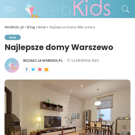
WebKids.pl
>
Blog
>
Inne
>
Najlepsze domy Warszewo
Inne
Najlepsze domy Warszewo
REDAKCJA WEBKIDS.PL
16 SIERPNIA 2022
POSTED
BY