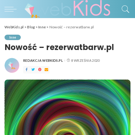
WebKids.pl
>
Blog
>
Inne
>
Nowość – rezerwatbarw.pl
Inne
Nowość – rezerwatbarw.pl
REDAKCJA WEBKIDS.PL
8 WRZEŚNIA 2020
POSTED
BY