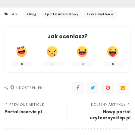
TAGI
blog
portal internetowy
rezerwat barw
Jak oceniasz?
0
0
0
0
0
UDOSTĘPNIEŃ
PREVIOUS ARTICLE
KOLEJNY ARTYKUŁ
Portal inservis.pl
Nowy portal
uzytecznysklep.pl