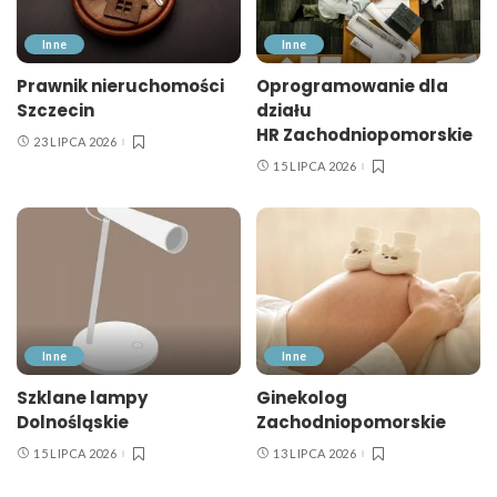
Inne
Inne
Prawnik nieruchomości
Oprogramowanie dla
Szczecin
działu
HR Zachodniopomorskie
23 LIPCA 2026
15 LIPCA 2026
Inne
Inne
Szklane lampy
Ginekolog
Dolnośląskie
Zachodniopomorskie
15 LIPCA 2026
13 LIPCA 2026