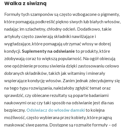
Walka z siwizną
Formuły tych szamponów są często wzbogacone o pigmenty,
które pomagają podkreślić piękno siwych lub białych włosów,
nadając im szlachetny, chłodny odcień. Dodatkowo, takie
artykuły często zawierają składniki nawilżające i
wygładzające, które pomagają utrzymać włosy w dobrej
kondycji.
Suplementy na odsiwianie
to produkty, które
zdobywają coraz to większą popularność. Na ogół obiecują
one opóźnienie procesu siwienia dzięki zastosowaniu celowo
dobranych składników, takich jak witaminy i minerały
wspierające kondycję włosów. Zanim jednak zdecydujemy się
na tego typu rozwiązania, należałoby zgłębić temat oraz
sprawdzić, czy obiecane rezultaty są poparte badaniami
naukowymi oraz czy taki sposób na odsiwianie jest dla nas
bezpieczny.
Odsiwiacz do włosów damski
to kolejna
możliwość, często wybierana przez kobiety, które pragną
maskować siwe pasma. Dostępne są rozmaite formuły – od