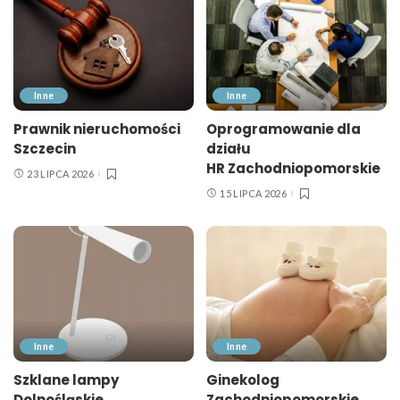
Inne
Inne
Prawnik nieruchomości
Oprogramowanie dla
Szczecin
działu
HR Zachodniopomorskie
23 LIPCA 2026
15 LIPCA 2026
Inne
Inne
Szklane lampy
Ginekolog
Dolnośląskie
Zachodniopomorskie