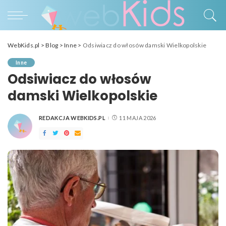
WebKids.pl
>
Blog
>
Inne
>
Odsiwiacz do włosów damski Wielkopolskie
Inne
Odsiwiacz do włosów
damski Wielkopolskie
REDAKCJA WEBKIDS.PL
11 MAJA 2026
POSTED
BY