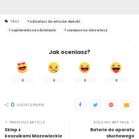
TAGI
odsiwiacz do włosów damski
suplementy na odsiwianie
szampon na siwe włosy
Jak oceniasz?
0
0
0
0
0
UDOSTĘPNIEŃ
PREVIOUS ARTICLE
KOLEJNY ARTYKUŁ
Sklep z
Baterie do aparatu
koszulkami Mazowieckie
słuchowego