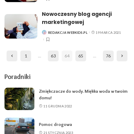
Nowoczesny blog agencji
marketingowej
REDAKCJA WEBKIDS.PL
19 MARCA 2021
POSTED
BY
1
…
63
64
65
…
76
Poradniki
Zmiękczacze do wody. Miękka woda w twoim
domu!
11 GRUDNIA 2022
Pomoc drogowa
21 STYCZNIA 2023