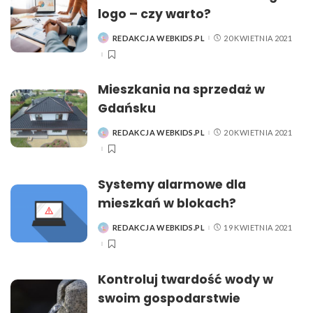
logo – czy warto?
REDAKCJA WEBKIDS.PL
20 KWIETNIA 2021
POSTED
BY
Mieszkania na sprzedaż w
Gdańsku
REDAKCJA WEBKIDS.PL
20 KWIETNIA 2021
POSTED
BY
Systemy alarmowe dla
mieszkań w blokach?
REDAKCJA WEBKIDS.PL
19 KWIETNIA 2021
POSTED
BY
Kontroluj twardość wody w
swoim gospodarstwie