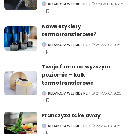
REDAKCJA WEBKIDS.PL
19 KWIETNIA 2021
POSTED
BY
Nowe etykiety
termotransferowe?
REDAKCJA WEBKIDS.PL
24 MARCA 2021
POSTED
BY
Twoja firma na wyższym
poziomie – kalki
termotransferowe
REDAKCJA WEBKIDS.PL
24 MARCA 2021
POSTED
BY
Franczyza take away
REDAKCJA WEBKIDS.PL
22 MARCA 2021
POSTED
BY